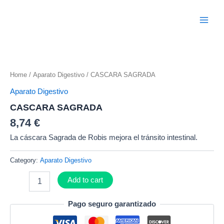
Ir
Main
al
Menu
contenido
CASCARA
SAGRADA
Home
/
Aparato Digestivo
/ CASCARA SAGRADA
quantity
Aparato Digestivo
CASCARA SAGRADA
8,74
€
La cáscara Sagrada de Robis mejora el tránsito intestinal.
Category:
Aparato Digestivo
Add to cart
Pago seguro garantizado