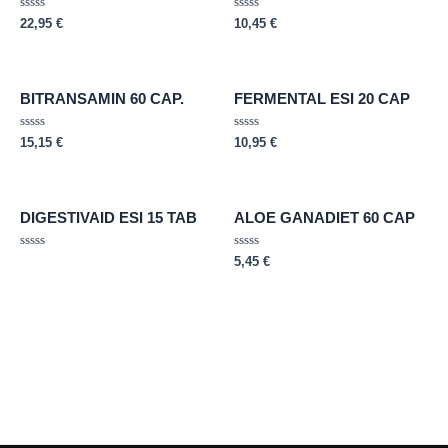
Rated
Rated
22,95
€
10,45
€
0
0
out
out
of
of
5
5
BITRANSAMIN 60 CAP.
FERMENTAL ESI 20 CAP
Rated
Rated
15,15
€
10,95
€
0
0
out
out
of
of
5
5
DIGESTIVAID ESI 15 TAB
ALOE GANADIET 60 CAP
Rated
Rated
5,45
€
0
0
out
out
of
of
5
5