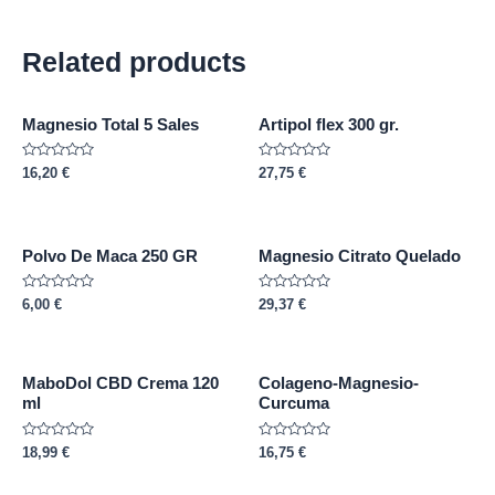
Related products
Magnesio Total 5 Sales
Artipol flex 300 gr.
Rated
Rated
16,20
€
27,75
€
0
0
out
out
of
of
5
5
Polvo De Maca 250 GR
Magnesio Citrato Quelado
Rated
Rated
6,00
€
29,37
€
0
0
out
out
of
of
5
5
MaboDol CBD Crema 120
Colageno-Magnesio-
ml
Curcuma
Rated
Rated
18,99
€
16,75
€
0
0
out
out
of
of