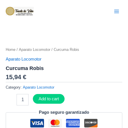
Ir
Main
al
Menu
contenido
Curcuma
Robis
quantity
Home
/
Aparato Locomotor
/ Curcuma Robis
Aparato Locomotor
Curcuma Robis
15,94
€
Category:
Aparato Locomotor
Add to cart
Pago seguro garantizado