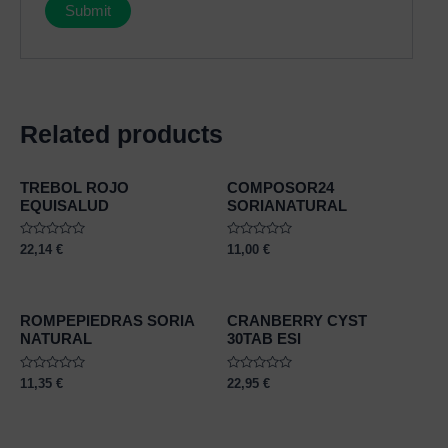
Related products
TREBOL ROJO
COMPOSOR24
EQUISALUD
SORIANATURAL
Rated
Rated
22,14
€
11,00
€
0
0
out
out
of
of
5
5
ROMPEPIEDRAS SORIA
CRANBERRY CYST
NATURAL
30TAB ESI
Rated
Rated
11,35
€
22,95
€
0
0
out
out
of
of
5
5