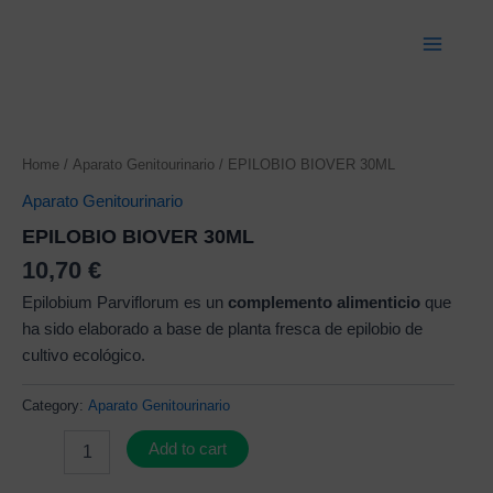
Ir
Main
al
Menu
contenido
EPILOBIO
BIOVER
Home
/
Aparato Genitourinario
/ EPILOBIO BIOVER 30ML
30ML
quantity
Aparato Genitourinario
EPILOBIO BIOVER 30ML
10,70
€
Epilobium Parviflorum es un
complemento alimenticio
que
ha sido elaborado a base de planta fresca de epilobio de
cultivo ecológico.
Category:
Aparato Genitourinario
Add to cart