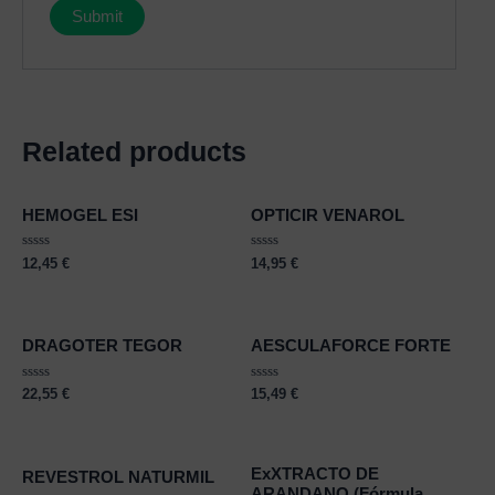
Related products
HEMOGEL ESI
OPTICIR VENAROL
Rated
Rated
12,45
€
14,95
€
0
0
out
out
of
of
5
5
DRAGOTER TEGOR
AESCULAFORCE FORTE
Rated
Rated
22,55
€
15,49
€
0
0
out
out
of
of
5
5
ExXTRACTO DE
REVESTROL NATURMIL
ARANDANO (Fórmula