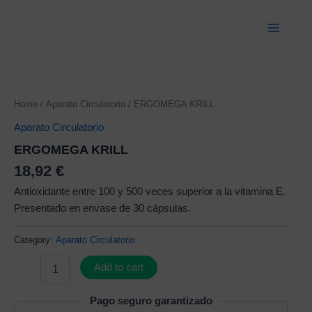
Ir
Main
al
Menu
contenido
ERGOMEGA
KRILL
Home
/
Aparato Circulatorio
/ ERGOMEGA KRILL
quantity
Aparato Circulatorio
ERGOMEGA KRILL
18,92
€
Antioxidante entre 100 y 500 veces superior a la vitamina E.
Presentado en envase de 30 cápsulas.
Category:
Aparato Circulatorio
Add to cart
Pago seguro garantizado