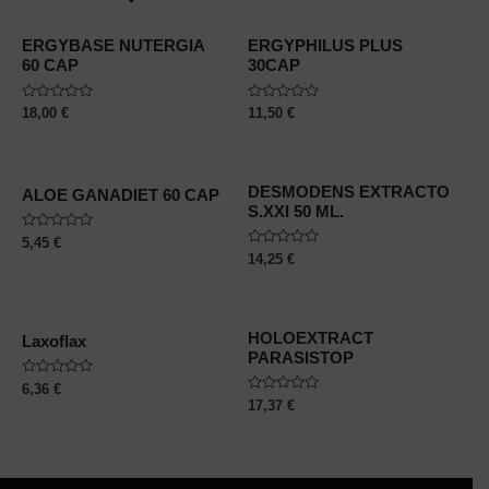
ERGYBASE NUTERGIA
ERGYPHILUS PLUS
60 CAP
30CAP
Rated
Rated
18,00
€
11,50
€
0
0
out
out
of
of
5
5
DESMODENS EXTRACTO
ALOE GANADIET 60 CAP
S.XXI 50 ML.
Rated
5,45
€
0
Rated
14,25
€
out
0
of
out
5
of
5
HOLOEXTRACT
Laxoflax
PARASISTOP
Rated
6,36
€
0
Rated
17,37
€
out
0
of
out
5
of
5