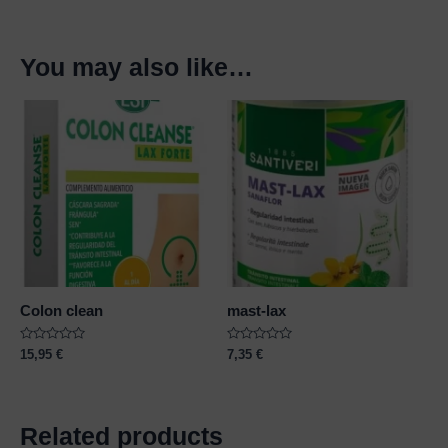
You may also like…
Colon clean
mast-lax
Rated
Rated
15,95
€
7,35
€
0
0
out
out
of
of
5
5
Related products