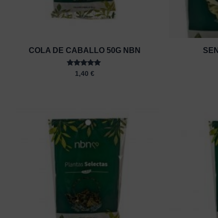
COLA DE CABALLO 50G NBN
SEN
Rated
1,40
€
5.00
out of 5