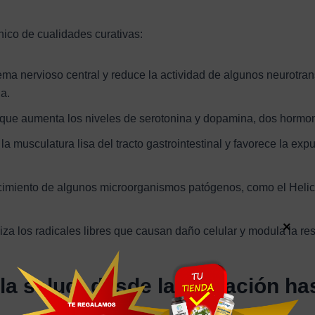
ico de cualidades curativas:
tema nervioso central y reduce la actividad de algunos neurotra
a.
que aumenta los niveles de serotonina y dopamina, dos hormona
a la musculatura lisa del tracto gastrointestinal y favorece la ex
ecimiento de algunos microorganismos patógenos, como el Helico
×
liza los radicales libres que causan daño celular y modula la res
la salud: desde la relajación ha