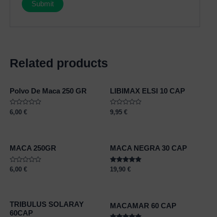
Related products
Polvo De Maca 250 GR
LIBIMAX ELSI 10 CAP
Rated
Rated
6,00
€
9,95
€
0
0
out
out
of
of
5
5
MACA 250GR
MACA NEGRA 30 CAP
Rated
Rated
6,00
€
19,90
€
0
5.00
out
out of 5
of
5
TRIBULUS SOLARAY
MACAMAR 60 CAP
60CAP