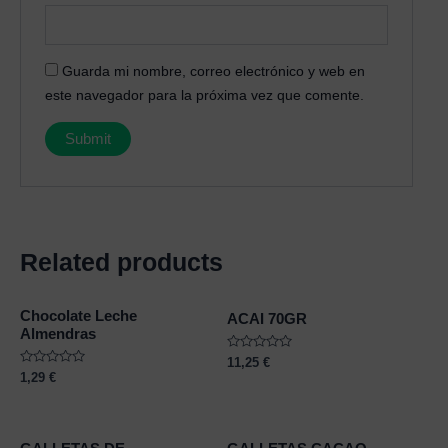
Guarda mi nombre, correo electrónico y web en
este navegador para la próxima vez que comente.
Related products
Chocolate Leche
ACAI 70GR
Almendras
Rated
11,25
€
0
Rated
1,29
€
out
0
of
out
5
of
5