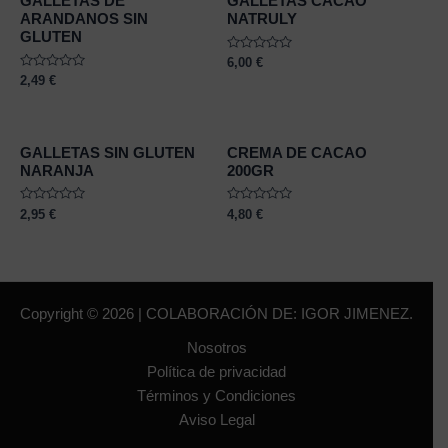
GALLETAS DE
GALLETAS CACAO
ARANDANOS SIN
NATRULY
GLUTEN
Rated
6,00
€
0
Rated
2,49
€
out
0
of
out
5
of
5
GALLETAS SIN GLUTEN
CREMA DE CACAO
NARANJA
200GR
Rated
Rated
2,95
€
4,80
€
0
0
out
out
of
of
5
5
Copyright © 2026 | COLABORACIÓN DE: IGOR JIMENEZ.
Nosotros
Política de privacidad
Términos y Condiciones
Aviso Legal