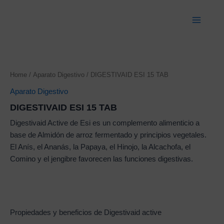
Ir
Main
al
Menu
contenido
Home
/
Aparato Digestivo
/ DIGESTIVAID ESI 15 TAB
Aparato Digestivo
DIGESTIVAID ESI 15 TAB
Digestivaid Active de Esi es un complemento alimenticio a
base de Almidón de arroz fermentado y principios vegetales.
El Anís, el Ananás, la Papaya, el Hinojo, la Alcachofa, el
Comino y el jengibre favorecen las funciones digestivas.
Propiedades y beneficios de Digestivaid active