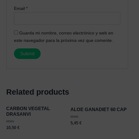
Email
*
Guarda mi nombre, correo electrónico y web en
este navegador para la próxima vez que comente.
Related products
CARBON VEGETAL
ALOE GANADIET 60 CAP
DRASANVI
Rated
5,45
€
0
Rated
10,50
€
out
0
of
out
5
of