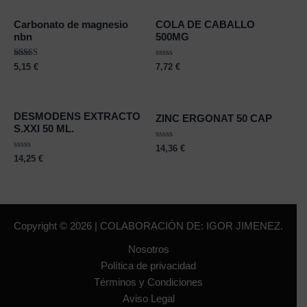
5
Carbonato de magnesio
COLA DE CABALLO
nbn
500MG
Rated
Rated
5,15
€
7,72
€
5.00
0
out of 5
out
of
5
DESMODENS EXTRACTO
ZINC ERGONAT 50 CAP
S.XXI 50 ML.
Rated
14,36
€
0
Rated
14,25
€
out
0
of
out
5
of
5
Copyright © 2026 | COLABORACIÓN DE: IGOR JIMENEZ.
Nosotros
Política de privacidad
Términos y Condiciones
Aviso Legal