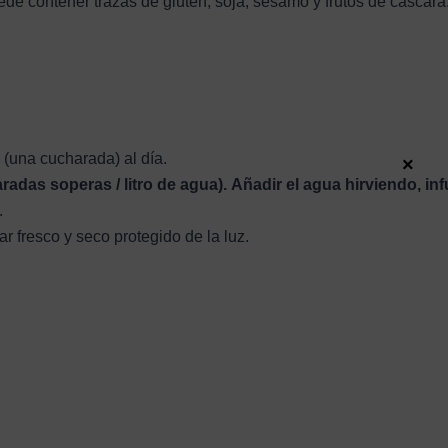
ede contener trazas de gluten, soja, sésamo y frutos de cáscara
(una cucharada) al día.
×
radas soperas / litro de agua).
Añadir el agua hirviendo, in
.
 fresco y seco protegido de la luz.