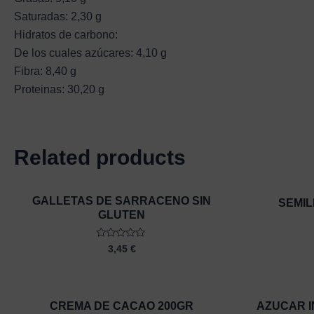
Saturadas: 2,30 g
Hidratos de carbono:
De los cuales azúcares: 4,10 g
Fibra: 8,40 g
Proteinas: 30,20 g
Related products
GALLETAS DE SARRACENO SIN
SEMIL
GLUTEN
Rated
3,45
€
0
out
of
5
CREMA DE CACAO 200GR
AZUCAR I