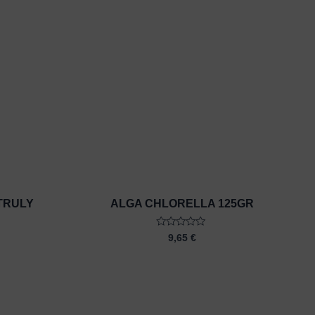
TRULY
ALGA CHLORELLA 125GR
Rated
9,65
€
0
out
of
5