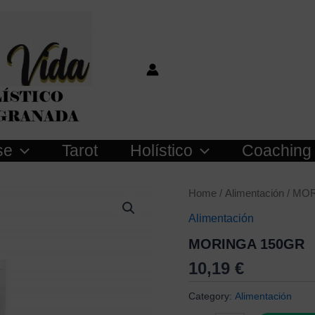
se
Tarot
Holístico
Coaching
MORINGA
Home
/
Alimentación
/ MO
150GR
Alimentación
quantity
MORINGA 150GR
10,19
€
Category:
Alimentación