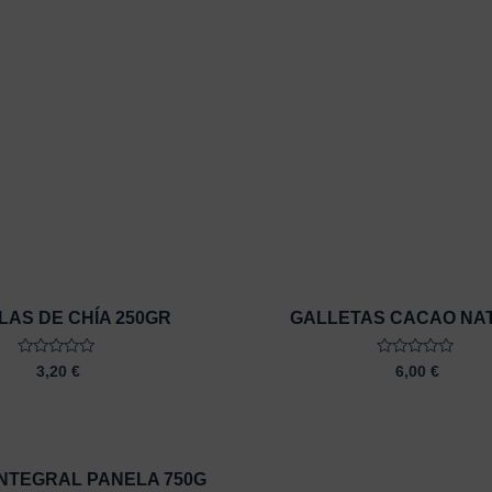
LAS DE CHÍA 250GR
GALLETAS CACAO NA
Rated
Rated
3,20
€
6,00
€
0
0
out
out
of
of
5
5
NTEGRAL PANELA 750G